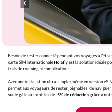
❮
Besoin de rester connecté pendant vos voyages à l’étrang
carte SIM internationale
Holafly
est la solution idéale p
frais de roaming ni complications.
Avec une installation ultra-simple (même en version eSI
permet aux voyageurs de rester joignables, de naviguer en
sur le gâteau : profitez de
-5% de réduction
grâce à no