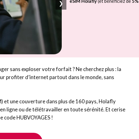
eSIM Holafly
(et bénéficiez de
5%
❯
er sans exploser votre forfait ? Ne cherchez plus : la
our profiter d’internet partout dans le monde, sans
M) et une couverture dans plus de 160 pays, Holafly
 ligne ou de télétravailler en toute sérénité. Et cerise
tre code HUBVOYAGES !