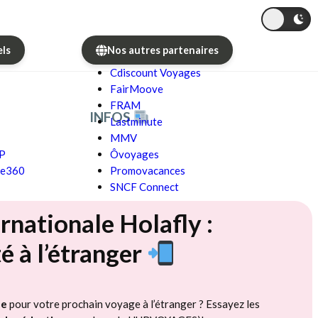
els
Nos autres partenaires
Cdiscount Voyages
FairMoove
FRAM
INFOS
Lastminute
MMV
GP
Ôvoyages
re360
Promovacances
SNCF Connect
rnationale Holafly :
é à l’étranger
le
pour votre prochain voyage à l’étranger ? Essayez les