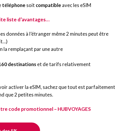
e
téléphone
soit
compatible
avec les eSIM
ite liste d’avantages…
 ses données à l’étranger même 2 minutes peut être
it…)
n la remplaçant par une autre
160 destinations
et de tarifs relativement
voir activer la eSIM, sachez que tout est parfaitement
nd que 2 petites minutes.
 notre code promotionnel – HUBVOYAGES
r des 5%