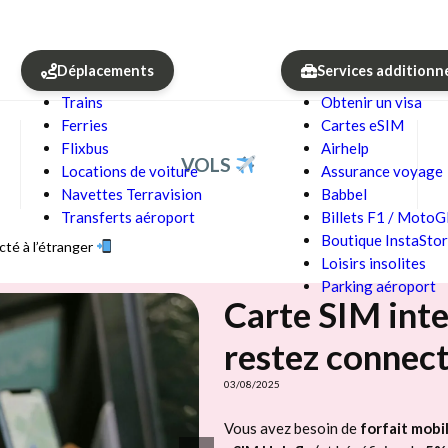
Déplacements
Services additionn
Trains
Obtenir un visa
Ferries
Cartes eSIM
Flixbus
Airhelp
VOLS
Locations de voiture
Assurance voyage
Navettes Terravision
Babbel
Transferts aéroport
Billets F1 / Moto
Boutique InstaSto
cté à l’étranger
Loisirs insolites
Parking aéroport
Carte SIM inte
restez connect
03/08/2025
Vous avez besoin de
forfait mobi