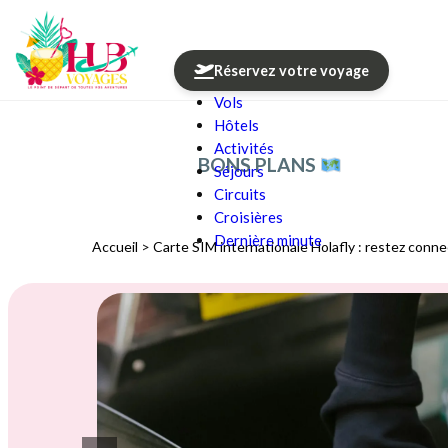
Réservez votre voyage
Vols
Aller au contenu
Hôtels
Activités
BONS PLANS
Séjours
Circuits
Croisières
Dernière minute
Accueil
>
Carte SIM internationale Holafly : restez conne