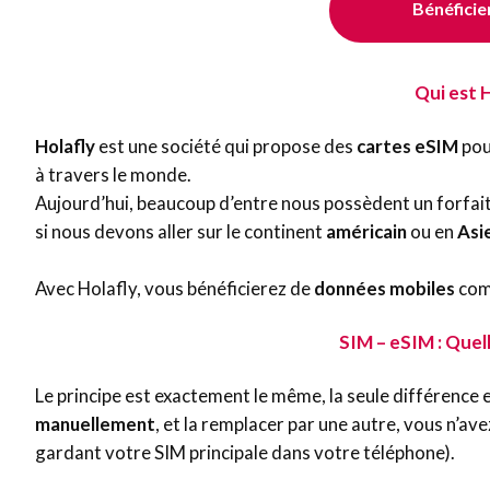
Bénéficie
Qui est H
Holafly
est une société qui propose des
cartes eSIM
pou
à travers le monde.
Aujourd’hui, beaucoup d’entre nous possèdent un forfait q
si nous devons aller sur le continent
américain
ou en
Asi
Avec Holafly, vous bénéficierez de
données mobiles
comm
SIM – eSIM : Quel
Le principe est exactement le même, la seule différence e
manuellement
, et la remplacer par une autre, vous n’av
gardant votre SIM principale dans votre téléphone).