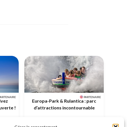
ARTENAIRE
PARTENAIRE
vivez
Europa-Park & Rulantica : parc
uverte !
d’attractions incontournable
e ou d’une
Réservez vos billets pour une aventure
n ?
inoubliable