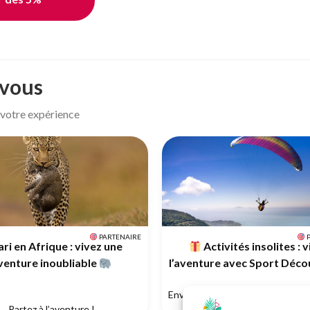
 vous
r votre expérience
PARTENAIRE
P
ri en Afrique : vivez une
Activités insolites : 
venture inoubliable
l’aventure avec Sport Déco
Envie d’une idée cadeau original
Partez à l’aventure !
expérience hors du commu