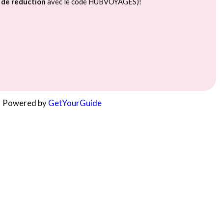
 de réduction
avec le code HUBVOYAGES)!
Powered by
GetYourGuide