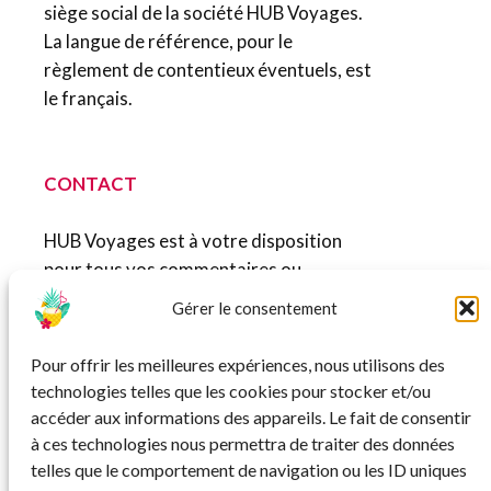
siège social de la société HUB Voyages.
La langue de référence, pour le
règlement de contentieux éventuels, est
le français.
CONTACT
HUB Voyages est à votre disposition
pour tous vos commentaires ou
suggestions. Vous pouvez nous écrire à
Gérer le consentement
l’adresse email suivante :
contact@hubvoyages.fr.
Pour offrir les meilleures expériences, nous utilisons des
technologies telles que les cookies pour stocker et/ou
accéder aux informations des appareils. Le fait de consentir
Dernière mise à jour : 20 juillet 2024.
à ces technologies nous permettra de traiter des données
telles que le comportement de navigation ou les ID uniques