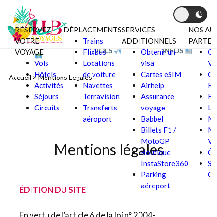
RÉSERVEZ
DÉPLACEMENTS
SERVICES
NOS AU
Aller au contenu
VOTRE
Trains
ADDITIONNELS
PARTEN
BONS PLANS
VOLS
INFOS
VOYAGE
Flixbus
Obtenir un
Cd
Vols
Locations
visa
Vo
Hôtels
de voiture
Cartes eSIM
Co
Accueil
>
Mentions Legales
Activités
Navettes
Airhelp
Fe
Séjours
Terravision
Assurance
Fa
Circuits
Transferts
voyage
La
aéroport
Babbel
M
Billets F1 /
Mo
MotoGP
Va
Mentions légales
Boutique
Ôv
InstaStore360
S
Parking
Co
aéroport
ÉDITION DU SITE
En vertu de l’article 6 de la loi n° 2004-