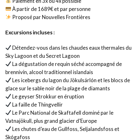
Paiement en 3x ou 4x possible
À partir de 1689€ et par personne
Proposé par Nouvelles Frontières
Excursions incluses :
Détendez-vous dans les chaudes eaux thermales du
Sky Lagoon et du Secret Lagoon
La dégustation de requin séché accompagné de
brennivín, alcool traditionnel islandais
Les icebergs du lagon du Jökulsárlón et les blocs de
glace sur le sable noir de la plage de diamants
Le geyser Strokkur en éruption
La faille de Thingvellir
Le Parc National de Skaftafell dominé par le
Vatnajökull, plus grand glacier d’Europe
Les chutes d’eau de Gullfoss, Seljalandsfoss et
Skógafoss