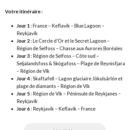
Votre itinéraire :
Jour 1
: France – Keflavík – Blue Lagoon –
Reykjavík
Jour 2
: Le Cercle d’Or et le Secret Lagoon –
Région de Selfoss – Chasse aux Aurores Boréales
Jour 3
: Région de Selfoss – Côte sud –
Seljalandsfoss & Skógafoss – Plage de Reynisfjara
– Région de Vík
Jour 4
: Skaftafell – Lagon glaciaire Jökulsárlón et
plage de diamants – Région de Vík
Jour 5
: Région de Vík – Péninsule de Reykjanes –
Reykjavík
Jour 6
: Reykjavík – Keflavík – France