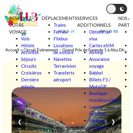
RÉSERVEZ
DÉPLACEMENTS
SERVICES
NOS A
Aller au contenu
VOTRE
Trains
ADDITIONNELS
PARTE
BONS PLANS
VOLS
INFOS
VOYAGE
Ferries
Obtenir un
C
Vols
Flixbus
visa
V
Hôtels
Locations
Cartes eSIM
F
Accueil
>
Circuit Évènement – Grand Prix de Formule 1 à Abu Dhabi
Activités
de voiture
Airhelp
Séjours
Navettes
Assurance
L
Circuits
Terravision
voyage
Croisières
Transferts
Babbel
Ô
Dernière
aéroport
Billets F1 /
P
minute
MotoGP
S
Boutique
InstaStore360
Loisirs
insolites
Parking
❮
❯
aéroport