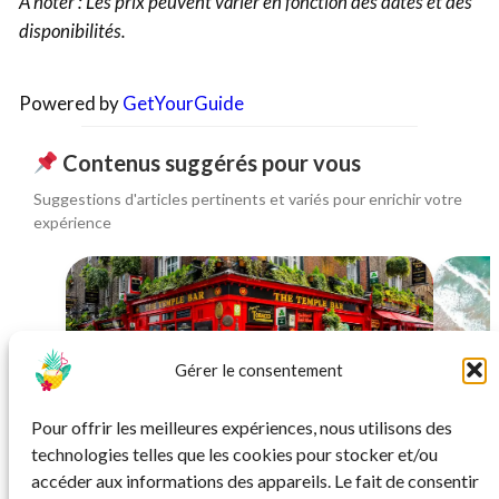
À noter : Les prix peuvent varier en fonction des dates et des
disponibilités.
Powered by
GetYourGuide
Contenus suggérés pour vous
Suggestions d'articles pertinents et variés pour enrichir votre
expérience
Gérer le consentement
CIRCUIT
Pour offrir les meilleures expériences, nous utilisons des
Fêtez la St Patrick à Dublin : circuit festif
Vo
technologies telles que les cookies pour stocker et/ou
et découvertes
accéder aux informations des appareils. Le fait de consentir