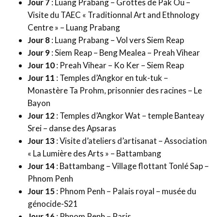
Jour 7
: Luang Prabang – Grottes de Pak Ou –
Visite du TAEC « Traditionnal Art and Ethnology
Centre » – Luang Prabang
Jour 8
: Luang Prabang – Vol vers Siem Reap
Jour 9
: Siem Reap – Beng Mealea – Preah Vihear
Jour 10
: Preah Vihear – Ko Ker – Siem Reap
Jour 11
: Temples d’Angkor en tuk-tuk –
Monastère Ta Prohm, prisonnier des racines – Le
Bayon
Jour 12
: Temples d’Angkor Wat – temple Banteay
Srei – danse des Apsaras
Jour 13
: Visite d’ateliers d’artisanat – Association
« La Lumière des Arts » – Battambang
Jour 14
: Battambang – Village flottant Tonlé Sap –
Phnom Penh
Jour 15
: Phnom Penh – Palais royal – musée du
génocide-S21
Jour 16
: Phnom Penh – Paris