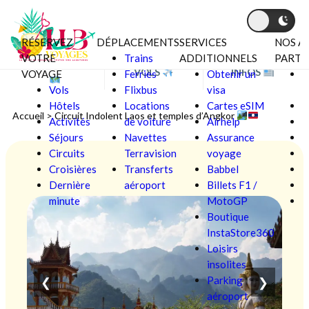
RÉSERVEZ
DÉPLACEMENTS
SERVICES
NOS A
Aller au contenu
VOTRE
Trains
ADDITIONNELS
PARTE
BONS PLANS
VOLS
INFOS
VOYAGE
Ferries
Obtenir un
C
Vols
Flixbus
visa
V
Hôtels
Locations
Cartes eSIM
F
Accueil
>
Circuit Indolent Laos et temples d’Angkor
Activités
de voiture
Airhelp
Séjours
Navettes
Assurance
L
Circuits
Terravision
voyage
Croisières
Transferts
Babbel
Ô
Dernière
aéroport
Billets F1 /
P
minute
MotoGP
S
Boutique
InstaStore360
Loisirs
insolites
Parking
❮
❯
aéroport