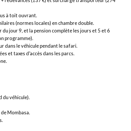
s + redevances (137 €) et surcharge transporteur (274
us à toit ouvrant.
ilaires (normes locales) en chambre double.
du jour 9, et la pension complète les jours et 5 et 6
elon programme).
r dans le véhicule pendant le safari.
ées et taxes d’accès dans les parcs.
one.
d du véhicule).
tel de Mombasa.
s.