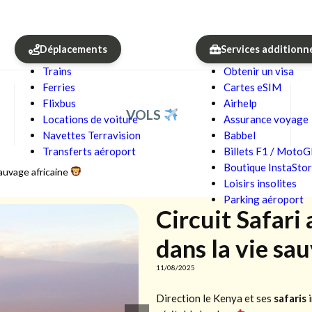
Déplacements
Services additionn
Trains
Obtenir un visa
Ferries
Cartes eSIM
Flixbus
Airhelp
VOLS
Locations de voiture
Assurance voyage
Navettes Terravision
Babbel
Transferts aéroport
Billets F1 / Moto
Boutique InstaSto
sauvage africaine
Loisirs insolites
Parking aéroport
Circuit Safari
dans la vie sa
11/08/2025
Direction le Kenya et ses
safaris
i