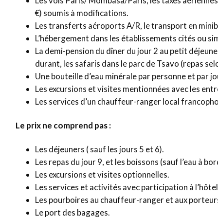
Les vols Paris/ Mombasa/Paris, les taxes aérienne
€) soumis à modifications.
Les transferts aéroports A/R, le transport en minib
L’hébergement dans les établissements cités ou sim
La demi-pension du dîner du jour 2 au petit déjeuner 
durant, les safaris dans le parc de Tsavo (repas s
Une bouteille d’eau minérale par personne et par jou
Les excursions et visites mentionnées avec les entr
Les services d’un chauffeur-ranger local francoph
Le prix ne comprend pas :
Les déjeuners ( sauf les jours 5 et 6).
Les repas du jour 9, et les boissons (sauf l’eau à bor
Les excursions et visites optionnelles.
Les services et activités avec participation à l’hô
Les pourboires au chauffeur-ranger et aux porteur
Le port des bagages.