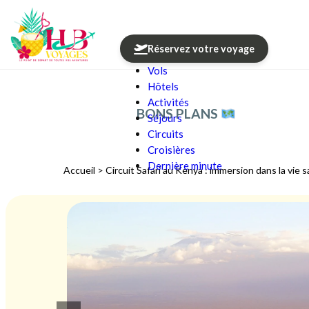
Réservez votre voyage
Vols
Aller au contenu
Hôtels
Activités
BONS PLANS
Séjours
Circuits
Croisières
Dernière minute
Accueil
>
Circuit Safari au Kenya : immersion dans la vie 