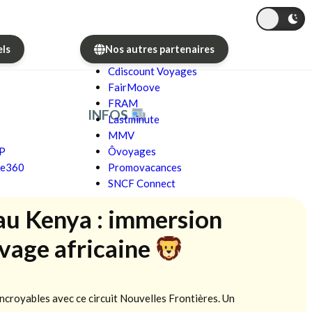
els
Nos autres partenaires
Cdiscount Voyages
FairMoove
FRAM
INFOS
Lastminute
MMV
GP
Ôvoyages
re360
Promovacances
SNCF Connect
 au Kenya : immersion
uvage africaine
ncroyables avec ce circuit Nouvelles Frontières. Un