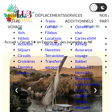
RÉSERVEZ
DÉPLACEMENTS
SERVICES
NOS A
Aller au contenu
VOTRE
Trains
ADDITIONNELS
PARTE
BONS PLANS
VOLS
INFOS
VOYAGE
Ferries
Obtenir un
C
Vols
Flixbus
visa
V
Hôtels
Locations
Cartes eSIM
F
Accueil
>
Circuit 5★ en Égypte
: des pyramides au Nil
Activités
de voiture
Airhelp
Séjours
Navettes
Assurance
L
Circuits
Terravision
voyage
Croisières
Transferts
Babbel
Ô
Dernière
aéroport
Billets F1 /
P
minute
MotoGP
S
Boutique
InstaStore360
❮
❯
Loisirs
insolites
Parking
aéroport