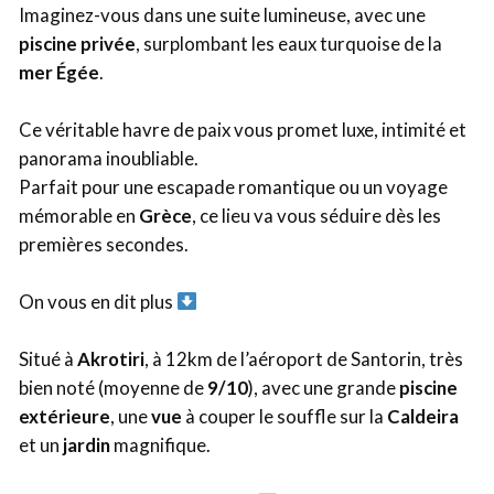
Imaginez-vous dans une suite lumineuse, avec une
piscine privée
, surplombant les eaux turquoise de la
mer Égée
.
Ce véritable havre de paix vous promet luxe, intimité et
panorama inoubliable.
Parfait pour une escapade romantique ou un voyage
mémorable en
Grèce
, ce lieu va vous séduire dès les
premières secondes.
On vous en dit plus
Situé à
Akrotiri
, à 12km de l’aéroport de Santorin, très
bien noté (moyenne de
9/10
), avec une grande
piscine
extérieure
, une
vue
à couper le souffle sur la
Caldeira
et un
jardin
magnifique.