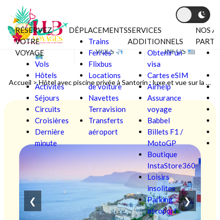
RÉSERVEZ
DÉPLACEMENTS
SERVICES
NOS A
Aller au contenu
VOTRE
Trains
ADDITIONNELS
PARTE
BONS PLANS
VOLS
INFOS
VOYAGE
Ferries
Obtenir un
C
Vols
Flixbus
visa
V
Hôtels
Locations
Cartes eSIM
F
Accueil
>
Hôtel avec piscine privée à Santorin : luxe et vue sur la mer Égée
Activités
de voiture
Airhelp
Séjours
Navettes
Assurance
L
Circuits
Terravision
voyage
Croisières
Transferts
Babbel
Ô
Dernière
aéroport
Billets F1 /
P
minute
MotoGP
S
Boutique
InstaStore360
Loisirs
insolites
Parking
❮
❯
aéroport