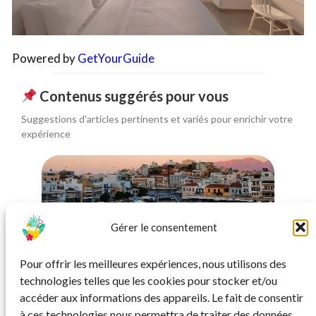
Powered by
GetYourGuide
Contenus suggérés pour vous
Suggestions d'articles pertinents et variés pour enrichir votre
expérience
Gérer le consentement
HÔTEL
Pour offrir les meilleures expériences, nous utilisons des
Crète : incroyable hôtel dès 14€ la nuit
technologies telles que les cookies pour stocker et/ou
accéder aux informations des appareils. Le fait de consentir
à ces technologies nous permettra de traiter des données
7€ par personne si vous partez à 2