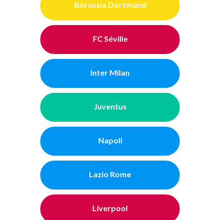
Borussia Dortmund
FC Séville
Inter Milan
Juventus
Napoli
Lazio Rome
Liverpool