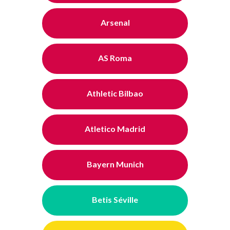
Arsenal
AS Roma
Athletic Bilbao
Atletico Madrid
Bayern Munich
Betis Séville