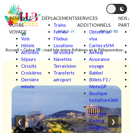
RÉSERVEZ
DÉPLACEMENTS
SERVICES
NOS A
Aller au contenu
VOTRE
Trains
ADDITIONNELS
PARTE
BONS PLANS
VOLS
INFOS
VOYAGE
Ferries
Obtenir un
C
Vols
Flixbus
visa
V
Hôtels
Locations
Cartes eSIM
F
Accueil
>
Grèce
: road trip entre Athènes et le Péloponnèse antique
Activités
de voiture
Airhelp
Séjours
Navettes
Assurance
L
Circuits
Terravision
voyage
Croisières
Transferts
Babbel
Ô
Dernière
aéroport
Billets F1 /
P
minute
MotoGP
S
Boutique
InstaStore360
Loisirs
insolites
Parking
❮
❯
aéroport