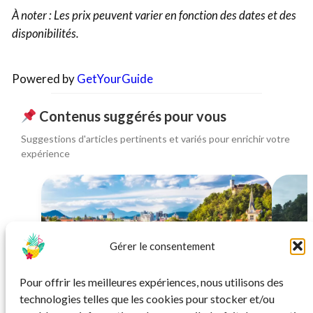
À noter : Les prix peuvent varier en fonction des dates et des
disponibilités.
Powered by
GetYourGuide
Contenus suggérés pour vous
Suggestions d'articles pertinents et variés pour enrichir votre
expérience
Gérer le consentement
ROAD TRIP
Pour offrir les meilleures expériences, nous utilisons des
Road trip en Slovénie : itinéraire entre lacs,
Road 
technologies telles que les cookies pour stocker et/ou
grottes et montagnes