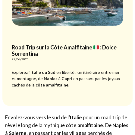
Road Trip sur la Côte Amalfitaine
: Dolce
Sorrentina
27/06/2025
Explorez l’
Italie du Sud
en liberté : un itinéraire entre mer
et montagne, de
Naples
à
Capri
en passant par les joyaux
cachés de la
côte amalfitaine
.
Envolez-vous vers le sud de l’
Italie
pour un road trip de
rêve le long de la mythique
côte amalfitaine
. De
Naples
à
Salerne
, en passant par les villages perchés de