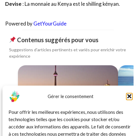
Devise
: La monnaie au Kenya est le shilling kényan.
Powered by
GetYourGuide
Contenus suggérés pour vous
Suggestions d'articles pertinents et variés pour enrichir votre
expérience
Gérer le consentement
SÉJOUR
Pour offrir les meilleures expériences, nous utilisons des
City break à Toronto : séjour 4★ au cœur
Séjour
technologies telles que les cookies pour stocker et/ou
de la ville
accéder aux informations des appareils. Le fait de consentir
à ces technologies nous permettra de traiter des données
À partir de 940€ et par personne