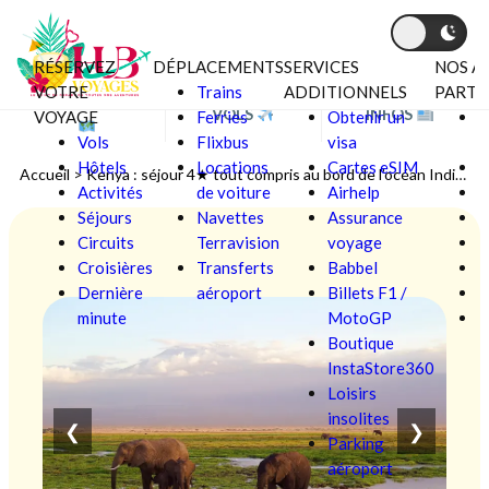
RÉSERVEZ
DÉPLACEMENTS
SERVICES
NOS A
Aller au contenu
VOTRE
Trains
ADDITIONNELS
PARTE
BONS PLANS
VOLS
INFOS
VOYAGE
Ferries
Obtenir un
C
Vols
Flixbus
visa
V
Hôtels
Locations
Cartes eSIM
F
Accueil
>
Kenya : séjour 4★ tout compris au bord de l’océan Indien
Activités
de voiture
Airhelp
Séjours
Navettes
Assurance
L
Circuits
Terravision
voyage
Croisières
Transferts
Babbel
Ô
Dernière
aéroport
Billets F1 /
P
minute
MotoGP
S
Boutique
InstaStore360
Loisirs
insolites
❮
❯
Parking
aéroport