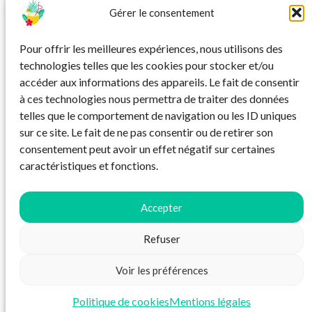
Gérer le consentement
SÉJOUR
Pour offrir les meilleures expériences, nous utilisons des
Séjour de rêve à l’Île Maurice : au cœur du
Budape
technologies telles que les cookies pour stocker et/ou
paradis sur terre
accéder aux informations des appareils. Le fait de consentir
à ces technologies nous permettra de traiter des données
En demi-pensio
telles que le comportement de navigation ou les ID uniques
sur ce site. Le fait de ne pas consentir ou de retirer son
consentement peut avoir un effet négatif sur certaines
caractéristiques et fonctions.
Accepter
Refuser
Mentions légales
Voir les préférences
Politique de cookies
Mentions légales