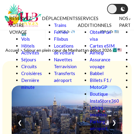
RÉSERVEZ
DÉPLACEMENTS
SERVICES
NOS A
Aller au contenu
VOTRE
Trains
ADDITIONNELS
PARTE
BONS PLANS
VOLS
INFOS
VOYAGE
Ferries
Obtenir un
C
Vols
Flixbus
visa
V
Hôtels
Locations
Cartes eSIM
F
Accueil
>
Séjour en plein cœur de Manhattan début 2026
Activités
de voiture
Airhelp
Séjours
Navettes
Assurance
L
Circuits
Terravision
voyage
Croisières
Transferts
Babbel
Ô
Dernière
aéroport
Billets F1 /
P
minute
MotoGP
S
Boutique
InstaStore360
Loisirs
insolites
Parking
❮
❯
aéroport