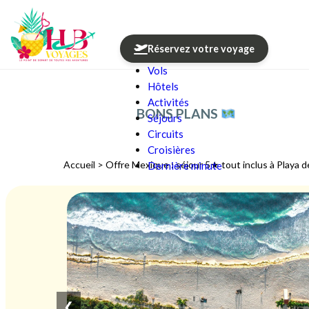
Réservez votre voyage
Vols
Aller au contenu
Hôtels
Activités
BONS PLANS
Séjours
Circuits
Croisières
Accueil
>
Offre Mexique : séjour 5★ tout inclus à Playa 
Dernière minute
❮