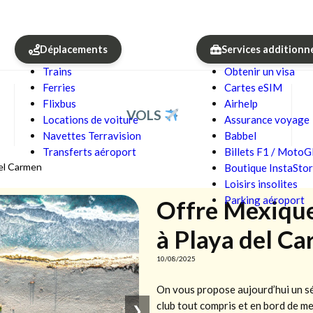
Déplacements
Services additionn
Trains
Obtenir un visa
Ferries
Cartes eSIM
Flixbus
Airhelp
VOLS
Locations de voiture
Assurance voyage
Navettes Terravision
Babbel
Transferts aéroport
Billets F1 / Moto
del Carmen
Boutique InstaSto
Loisirs insolites
Parking aéroport
Offre Mexique 
à Playa del C
10/08/2025
On vous propose aujourd’hui un sé
club tout compris et en bord de m
❯