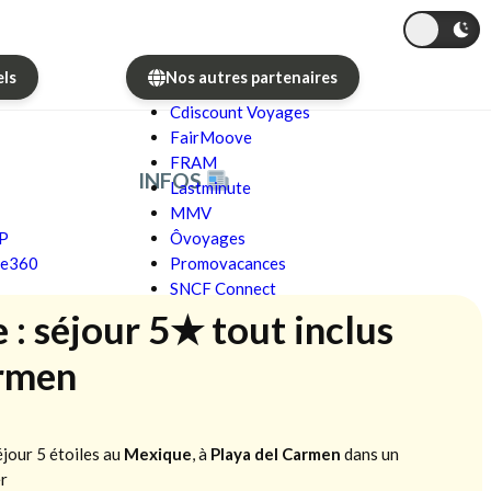
els
Nos autres partenaires
Cdiscount Voyages
FairMoove
FRAM
INFOS
Lastminute
MMV
GP
Ôvoyages
re360
Promovacances
SNCF Connect
: séjour 5★ tout inclus
armen
jour 5 étoiles au
Mexique
, à
Playa del Carmen
dans un
er