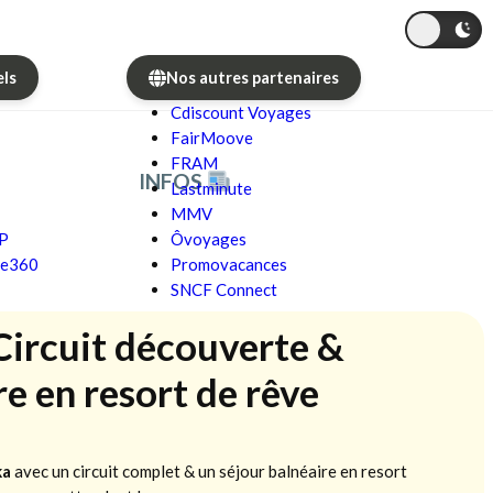
els
Nos autres partenaires
Cdiscount Voyages
FairMoove
FRAM
INFOS
Lastminute
MMV
GP
Ôvoyages
re360
Promovacances
SNCF Connect
Circuit découverte &
re en resort de rêve
ka
avec un circuit complet & un séjour balnéaire en resort