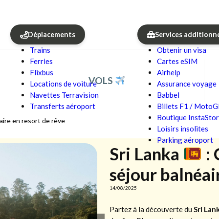
Déplacements
Services additionn
Trains
Obtenir un visa
Ferries
Cartes eSIM
Flixbus
Airhelp
VOLS
Locations de voiture
Assurance voyage
Navettes Terravision
Babbel
Transferts aéroport
Billets F1 / Moto
Boutique InstaSto
aire en resort de rêve
Loisirs insolites
Parking aéroport
Sri Lanka
: 
séjour balnéai
14/08/2025
Partez à la découverte du
Sri Lan