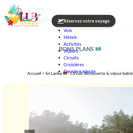
Réservez votre voyage
Vols
Aller au contenu
Hôtels
Activités
BONS PLANS
Séjours
Circuits
Croisières
Dernière minute
Accueil
>
Sri Lanka
: Circuit découverte & séjour balné