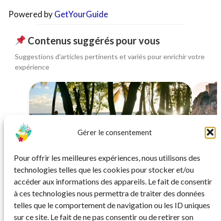
Powered by
GetYourGuide
Contenus suggérés pour vous
Suggestions d'articles pertinents et variés pour enrichir votre
expérience
Gérer le consentement
SÉJOUR
Pour offrir les meilleures expériences, nous utilisons des
Martinique pas chère : séjour 3★ à prix
Séjou
technologies telles que les cookies pour stocker et/ou
mini dans les Caraïbes
accéder aux informations des appareils. Le fait de consentir
à ces technologies nous permettra de traiter des données
À partir de 799€ et par personne
telles que le comportement de navigation ou les ID uniques
sur ce site. Le fait de ne pas consentir ou de retirer son