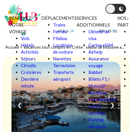
RÉSERVEZ
DÉPLACEMENTS
SERVICES
NOS A
Aller au contenu
VOTRE
Trains
ADDITIONNELS
PARTE
BONS PLANS
VOLS
INFOS
VOYAGE
Ferries
Obtenir un
C
Vols
Flixbus
visa
V
Hôtels
Locations
Cartes eSIM
F
Accueil
>
Vacances tout compris en Crète : séjour all inclusive au meilleur prix
Activités
de voiture
Airhelp
Séjours
Navettes
Assurance
L
Circuits
Terravision
voyage
Croisières
Transferts
Babbel
Ô
Dernière
aéroport
Billets F1 /
P
minute
MotoGP
S
Boutique
InstaStore360
❮
❯
Loisirs
insolites
Parking
aéroport