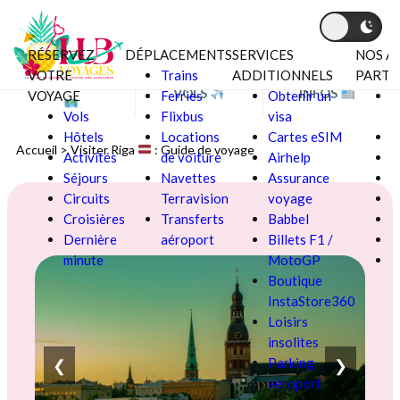
RÉSERVEZ
DÉPLACEMENTS
SERVICES
NOS A
Aller au contenu
VOTRE
Trains
ADDITIONNELS
PARTE
BONS PLANS
VOLS
INFOS
VOYAGE
Ferries
Obtenir un
C
Vols
Flixbus
visa
V
Hôtels
Locations
Cartes eSIM
F
Accueil
>
Visiter Riga
: Guide de voyage
Activités
de voiture
Airhelp
Séjours
Navettes
Assurance
L
Circuits
Terravision
voyage
Croisières
Transferts
Babbel
Ô
Dernière
aéroport
Billets F1 /
P
minute
MotoGP
S
Boutique
InstaStore360
Loisirs
insolites
Parking
❮
❯
aéroport