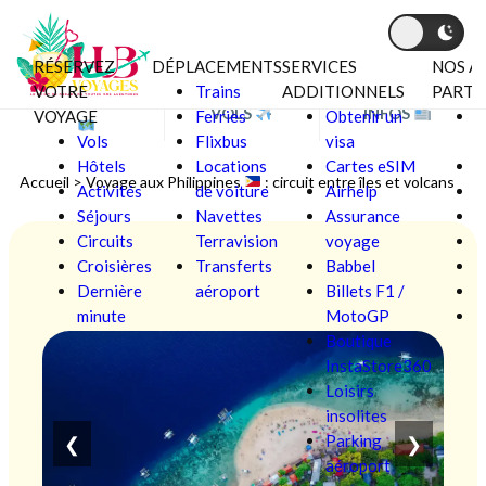
RÉSERVEZ
DÉPLACEMENTS
SERVICES
NOS A
Aller au contenu
VOTRE
Trains
ADDITIONNELS
PARTE
BONS PLANS
VOLS
INFOS
VOYAGE
Ferries
Obtenir un
C
Vols
Flixbus
visa
V
Hôtels
Locations
Cartes eSIM
F
Accueil
>
Voyage aux Philippines
: circuit entre îles et volcans
Activités
de voiture
Airhelp
Séjours
Navettes
Assurance
L
Circuits
Terravision
voyage
Croisières
Transferts
Babbel
Ô
Dernière
aéroport
Billets F1 /
P
minute
MotoGP
S
Boutique
InstaStore360
Loisirs
insolites
Parking
❮
❯
aéroport