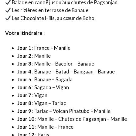
Balade en canoë jusqu’aux chutes de Pagsanjan
Les rizières en terrasse de Banaue
Les Chocolate Hills, au cœur de Bohol
Votre itinéraire :
Jour 1
: France – Manille
Jour 2
: Manille
Jour 3
: Manille – Bacolor – Banaue
Jour 4
: Banaue – Batad – Bangaan – Banaue
Jour 5
: Banaue – Sagada
Jour 6
: Sagada – Vigan
Jour 7
: Vigan
Jour 8
: Vigan – Tarlac
Jour 9
: Tarlac – Volcan Pinatubo – Manille
Jour 10
: Manille – Chutes de Pagsanjan – Manille
Jour 11
: Manille – France
Jour 12
: Paris