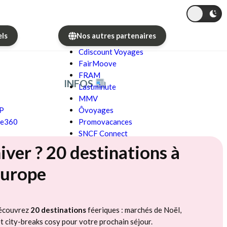
els
Nos autres partenaires
Cdiscount Voyages
FairMoove
FRAM
INFOS
Lastminute
MMV
GP
Ôvoyages
re360
Promovacances
SNCF Connect
iver ? 20 destinations à
Europe
écouvrez
20 destinations
féeriques : marchés de Noël,
et city-breaks cosy pour votre prochain séjour.