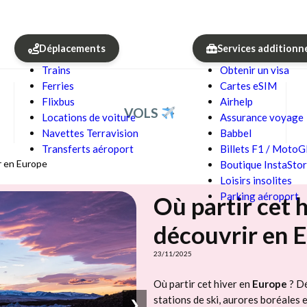
Déplacements
Services additionn
Trains
Obtenir un visa
Ferries
Cartes eSIM
Flixbus
Airhelp
VOLS
Locations de voiture
Assurance voyage
Navettes Terravision
Babbel
Transferts aéroport
Billets F1 / Moto
ir en Europe
Boutique InstaSto
Loisirs insolites
Parking aéroport
Où partir cet h
découvrir en 
23/11/2025
Où partir cet hiver en
Europe
? D
stations de ski, aurores boréales 
❯