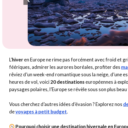
L’
hiver
en Europe ne rime pas forcément avec froid et grisa
féériques, admirer les aurores boréales, profiter des
ma
rêviez d’un week-end romantique sous la neige, d’une es
heures de vol, voici
20 destinations
européennes à explore
paysages polaires, l’Europe se révèle sous son plus beau
Vous cherchez d’autres idées d’évasion ? Explorez nos
de
de
voyages à petit budget
.
Pourquoi choisir une destination hivernale en Europ