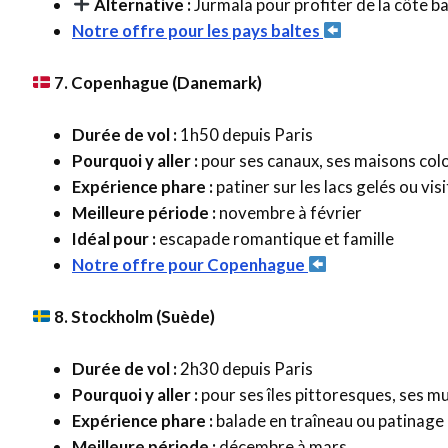
Alternative :
Jurmala pour profiter de la côte b
Notre offre pour les pays baltes
7. Copenhague (Danemark)
Durée de vol :
1h50 depuis Paris
Pourquoi y aller :
pour ses canaux, ses maisons colo
Expérience phare :
patiner sur les lacs gelés ou visi
Meilleure période :
novembre à février
Idéal pour :
escapade romantique et famille
Notre offre pour Copenhague
8. Stockholm (Suède)
Durée de vol :
2h30 depuis Paris
Pourquoi y aller :
pour ses îles pittoresques, ses mu
Expérience phare :
balade en traîneau ou patinage
Meilleure période :
décembre à mars