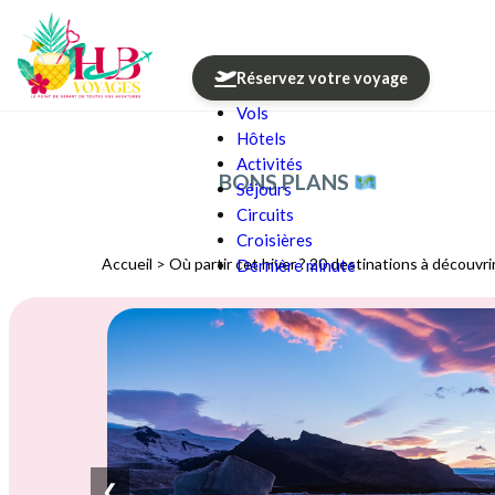
Réservez votre voyage
Vols
Aller au contenu
Hôtels
Activités
BONS PLANS
Séjours
Circuits
Croisières
Accueil
>
Où partir cet hiver ? 20 destinations à découvr
Dernière minute
❮