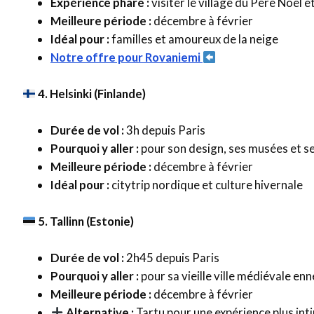
Expérience phare :
visiter le village du Père Noël 
Meilleure période :
décembre à février
Idéal pour :
familles et amoureux de la neige
Notre offre pour Rovaniemi
4. Helsinki (Finlande)
Durée de vol :
3h depuis Paris
Pourquoi y aller :
pour son design, ses musées et se
Meilleure période :
décembre à février
Idéal pour :
citytrip nordique et culture hivernale
5. Tallinn (Estonie)
Durée de vol :
2h45 depuis Paris
Pourquoi y aller :
pour sa vieille ville médiévale en
Meilleure période :
décembre à février
Alternative :
Tartu pour une expérience plus int